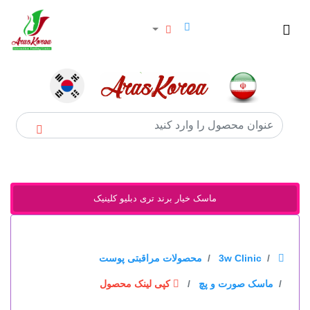
×
خانه
سوالات
متداول
درباره
ماسک خیار برند تری دبلیو کلینیک
ارس
کوریا
برندها
3w Clinic
محصولات مراقبتی پوست
ماسک صورت و پچ
کپی لینک محصول
گروه محصولات