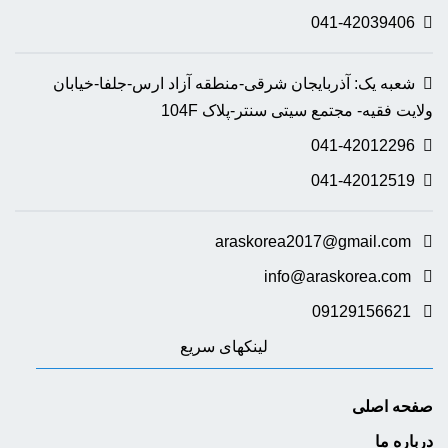
041-42039406
شعبه یک: آذربایجان شرقی-منطقه آزاد ارس-جلفا-خیابان
ولایت فقیه- مجتمع سیتی سنتر-پلاک 104F
041-42012296
041-42012519
araskorea2017@gmail.com
info@araskorea.com
09129156621
لینکهای سریع
صفحه اصلی
درباره ما