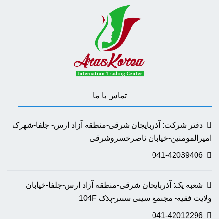
تماس با ما
دفتر شرکت: آذربایجان شرقی-منطقه آزاد ارس- جلفا-شهرک
امیرالمومنین-خیابان ناصرخسروشرقی
041-42039406
شعبه یک: آذربایجان شرقی-منطقه آزاد ارس-جلفا-خیابان
ولایت فقیه- مجتمع سیتی سنتر-پلاک 104F
041-42012296